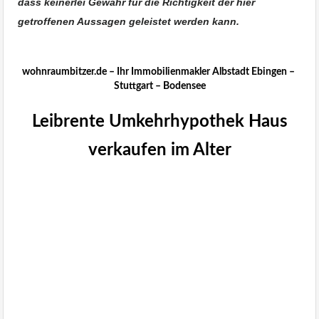
dass keinerlei Gewähr für die Richtigkeit der hier
getroffenen Aussagen geleistet werden kann.
Immobilienmakler Überlingen
wohnraumbitzer.de – Ihr Immobilienmakler Albstadt Ebingen –
Stuttgart – Bodensee
Leibrente Umkehrhypothek Haus
verkaufen im Alter
Leibrente Umkehrhypothek
Haus verkaufen im Alter
wohnraumbitzer
Immobilienmakler Stockach,
Überlingen, Meersburg,