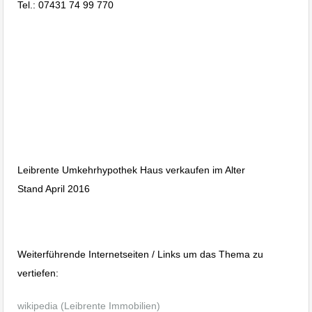
Tel.: 07431 74 99 770
Leibrente Umkehrhypothek Haus
verkaufen im Alter
Leibrente Umkehrhypothek Haus
verkaufen im Alter
Leibrente Umkehrhypothek Haus verkaufen im Alter
Stand April 2016
Bitzer Mike Maik Immobilien Albstadt
Immobilienblog worauf Vermieter achten sollten
Weiterführende Internetseiten / Links um das Thema zu
vertiefen:
wikipedia (Leibrente Immobilien)