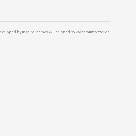
eveloped by InspiryThemes & Designed by wohnraumbitzer.de