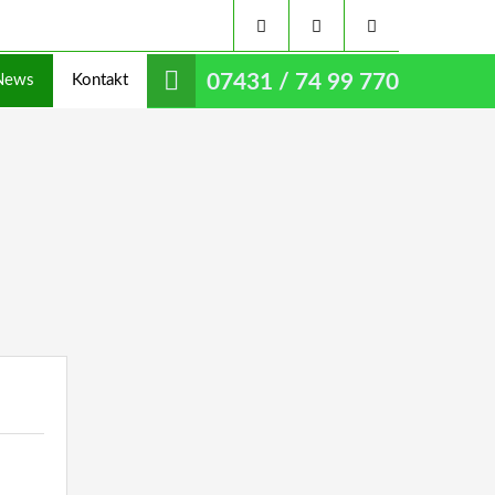
07431 / 74 99 770
News
Kontakt