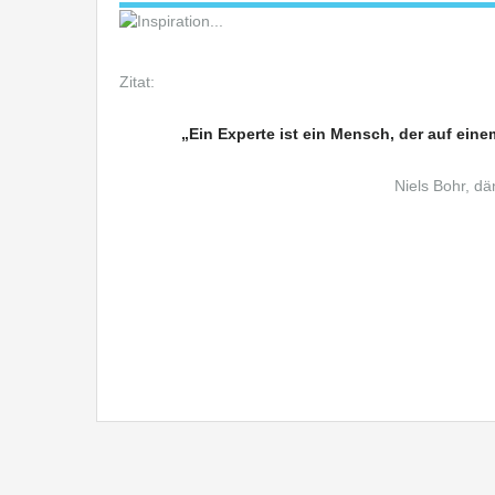
Zitat:
Immobilien Blog
„Ein Experte ist ein Mensch, der auf ein
Niels Bohr, dä
Im
Immobiliengutachten Ebingen, Immobilienbewertung 
und unbebauten Grundstücken Albstadt Ebingen