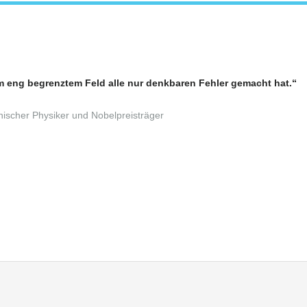
em eng begrenztem Feld alle nur denkbaren Fehler gemacht hat.“
nischer Physiker und Nobelpreisträger
mobilien Blog
Ebingen, Verkehrswert von Immobilien Ebingen, Bewertung von bebau