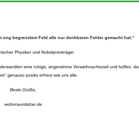
em eng begrenztem Feld alle nur denkbaren Fehler gemacht hat.“
nischer Physiker und Nobelpreisträger
erwandten eine ruhige, angenehme Vorweihnachtszeit und hoffen, da
in“ genauso positiv erfreut wie uns alle.
Beste Grüße,
wohnraumbitzer.de
mobilien Blog
Ebingen, Verkehrswert von Immobilien Ebingen, Bewertung von bebau