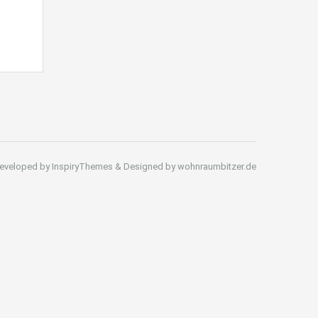
eveloped by InspiryThemes & Designed by wohnraumbitzer.de