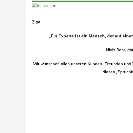
Zitat:
Immobilien Blog
„Ein Experte ist ein Mensch, der auf ein
Niels Bohr, dä
Wir wünschen allen unseren Kunden, Freunden und V
dieses „Sprüchle
Im
Immobiliengutachten Ebingen, Immobilienbewertung 