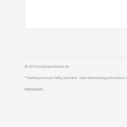
und unbebauten Grundstücken Albstadt Ebingen
© 2014 wohnraumbitzer.de
* Maklerprovision fällig bei Kauf- oder Mietvertragsabschluss
Impressum