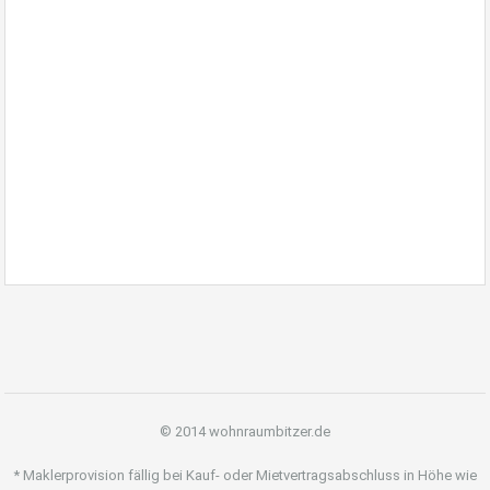
Killesberg, Degerloch,
Sonnenberg
Immobilie der Woche KW 2 Ebingen,Immobilienmakler Bitzer
Majk Ebingen, Wohnung Haus verkaufen
Immobilien,Immobiliengutachten,Hausverwaltung Albstadt
Ebingen
© 2014 wohnraumbitzer.de
* Maklerprovision fällig bei Kauf- oder Mietvertragsabschluss in Höhe wie