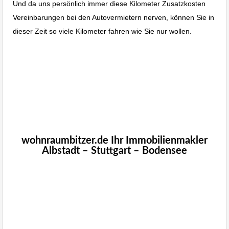
Und da uns persönlich immer diese Kilometer Zusatzkosten
Vereinbarungen bei den Autovermietern nerven, können Sie in
dieser Zeit so viele Kilometer fahren wie Sie nur wollen.
Immobilie Haus Wohnung verkaufen,
Immobilienmakler Albstadt, Immobilien
Balingen
Immobilien Blog
Immobilien Kaufen, Verkaufen Stuttgart Haus Wohnung in
Stuttgart verkaufen
wohnraumbitzer.de Ihr Immobilienmakler
Albstadt – Stuttgart – Bodensee
wohnraumbitzer.de
Immobilienmakler Stuttgart,
Möhringen, Vaihingen,