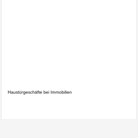
Immobilienmakler Stuttgart,
Möhringen, Vaihingen,
Killesberg, Degerloch,
Sonnenberg
Immobilien Blog Kurz Notiert 21 17,wohnraumbitzer
Immobilienmakler Bitzer Majk,Gewerbeimmobilien Albstadt
Ebingen,Hausverwaltungen Albstadt,Haus verkaufen
Haustürgeschäfte bei Immobilien