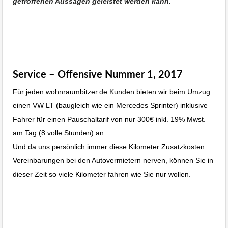
getroffenen Aussagen geleistet werden kann.
wohnraumbitzer Immobilienmakler Bitzer
Majk,Gewerbeimmobilien Albstadt Ebingen,Hausverwaltungen
Albstadt,Haus verkaufen
Service – Offensive Nummer 1, 2017
Für jeden wohnraumbitzer.de Kunden bieten wir beim Umzug
einen VW LT (baugleich wie ein Mercedes Sprinter) inklusive
Fahrer für einen Pauschaltarif von nur 300€ inkl. 19% Mwst.
am Tag (8 volle Stunden) an.
Und da uns persönlich immer diese Kilometer Zusatzkosten
Vereinbarungen bei den Autovermietern nerven, können Sie in
dieser Zeit so viele Kilometer fahren wie Sie nur wollen.
Immobilie Haus Wohnung verkaufen,
Immobilienmakler Albstadt, Immobilien
Balingen