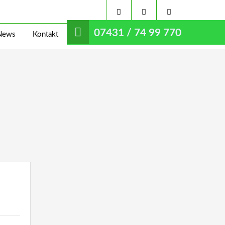
07431 / 74 99 770
News
Kontakt