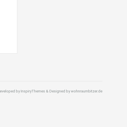
eveloped by InspiryThemes & Designed by wohnraumbitzer.de