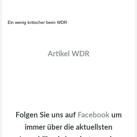
wohnraumbitzer.de Immobilienmakler
Stuttgart, Albstadt, Bodensee
Ein wenig kritischer beim WDR:
wohnraumbitzer.de Immobilienmakler
Stuttgart, Albstadt, Bodensee
Artikel WDR
wohnraumbitzer.de Immobilienmakler
Stuttgart, Albstadt, Bodensee
wohnraumbitzer.de Immobilienmakler
Stuttgart, Albstadt, Bodensee
wohnraumbitzer.de Immobilienmakler
Stuttgart, Albstadt, Bodensee
Folgen Sie uns auf
Facebook
um
immer über die aktuellsten