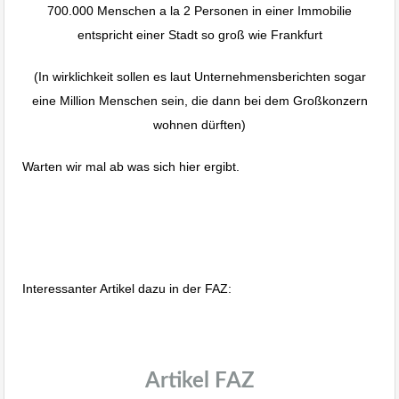
700.000 Menschen a la 2 Personen in einer Immobilie
entspricht einer Stadt so groß wie Frankfurt
(In wirklichkeit sollen es laut Unternehmensberichten sogar
eine Million Menschen sein, die dann bei dem Großkonzern
wohnen dürften)
Warten wir mal ab was sich hier ergibt.
Ganz schön was los auf dem
Immobilienmarkt
Interessanter Artikel dazu in der FAZ:
wohnraumbitzer.de Immobilienmakler
Stuttgart, Albstadt, Bodensee
Artikel FAZ