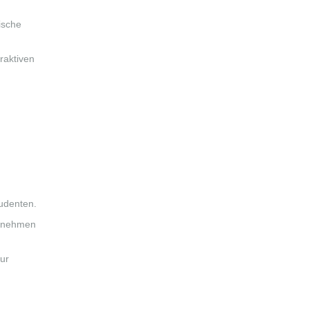
ische
raktiven
tudenten.
ernehmen
ur