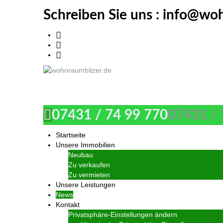
Schreiben Sie uns :
info@woh
wohnraumbitzer.de
07431 / 74 99 770
07431 / 
Startseite
Unsere Immobilien
Neubau
Zu verkaufen
Zu vermieten
Unsere Leistungen
News
Kontakt
Privatsphäre-Einstellungen ändern