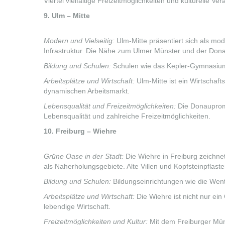
Viertel vielfältige Freizeitmöglichkeiten und kulturelle Ve
9. Ulm – Mitte
Modern und Vielseitig:
Ulm-Mitte präsentiert sich als mode
Infrastruktur. Die Nähe zum Ulmer Münster und der Dona
Bildung und Schulen:
Schulen wie das Kepler-Gymnasium u
Arbeitsplätze und Wirtschaft:
Ulm-Mitte ist ein Wirtscha
dynamischen Arbeitsmarkt.
Lebensqualität und Freizeitmöglichkeiten:
Die Donauprome
Lebensqualität und zahlreiche Freizeitmöglichkeiten.
10. Freiburg – Wiehre
Grüne Oase in der Stadt:
Die Wiehre in Freiburg zeichn
als Naherholungsgebiete. Alte Villen und Kopfsteinpflast
Bildung und Schulen:
Bildungseinrichtungen wie die Wentz
Arbeitsplätze und Wirtschaft:
Die Wiehre ist nicht nur ein
lebendige Wirtschaft.
Freizeitmöglichkeiten und Kultur:
Mit dem Freiburger Müns