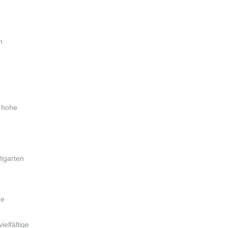
n
 hohe
tgarten
ne
elfältige