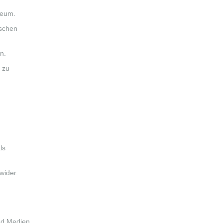
seum.
ischen
n.
 zu
ls
wider.
und Medien