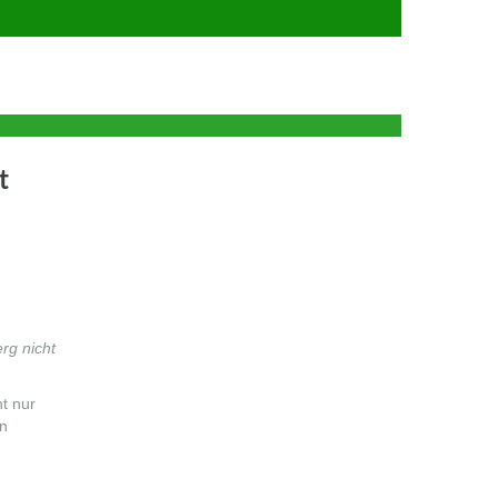
t
rg nicht
ht nur
en