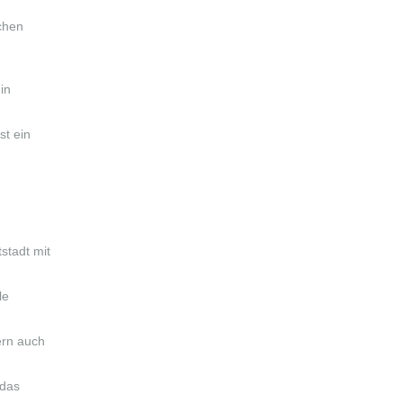
chen
in
st ein
stadt mit
le
ern auch
 das