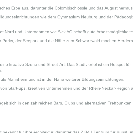
risches Erbe aus, darunter die Colombischlössle und das Augustinermu
 Bildungseinrichtungen wie dem Gymnasium Neuburg und der Pädagog
t Nord und Unternehmen wie Sick AG schafft gute Arbeitsmöglichkeite
n Parks, der Seepark und die Nähe zum Schwarzwald machen Herdern
ne kreative Szene und Street-Art. Das Stadtviertel ist ein Hotspot für
n.
le Mannheim und ist in der Nähe weiterer Bildungseinrichtungen.
 von Start-ups, kreativen Unternehmen und der Rhein-Neckar-Region a
piegelt sich in den zahlreichen Bars, Clubs und alternativen Treffpunkten 
t bekannt für ihre Architektur, darunter das ZKM | Zentrum für Kunst 