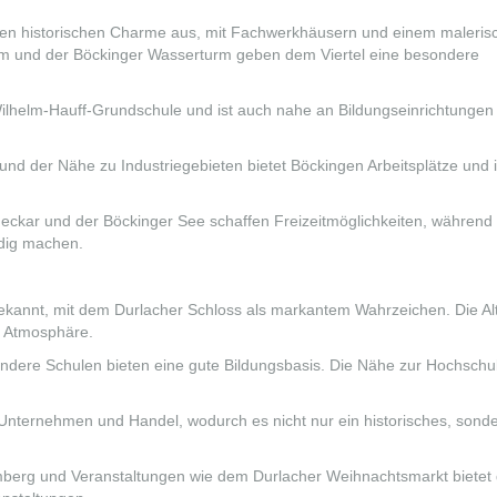
nen historischen Charme aus, mit Fachwerkhäusern und einem maleris
eum und der Böckinger Wasserturm geben dem Viertel eine besondere
ilhelm-Hauff-Grundschule und ist auch nahe an Bildungseinrichtungen 
nd der Nähe zu Industriegebieten bietet Böckingen Arbeitsplätze und i
ckar und der Böckinger See schaffen Freizeitmöglichkeiten, während
ndig machen.
r bekannt, mit dem Durlacher Schloss als markantem Wahrzeichen. Die Alt
ge Atmosphäre.
ere Schulen bieten eine gute Bildungsbasis. Die Nähe zur Hochschu
r Unternehmen und Handel, wodurch es nicht nur ein historisches, sond
berg und Veranstaltungen wie dem Durlacher Weihnachtsmarkt bietet