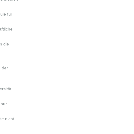
ule für
ftliche
n die
, der
rsität
 nur
te nicht