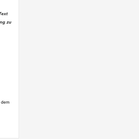
Text
ung zu
en
f dem