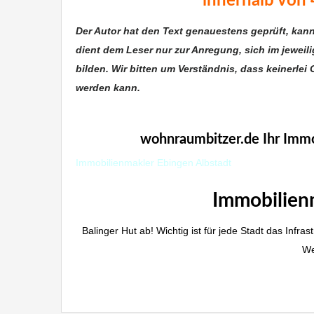
innerhalb von 
Der Autor hat den Text genauestens geprüft, kan
dient dem Leser nur zur Anregung, sich im jeweil
bilden. Wir bitten um Verständnis, dass keinerlei 
werden kann.
Immobilie Haus Wohnung verkaufen,
wohnraumbitzer.de Ihr Immo
Immobilienmakler Ebingen Albstadt
Immobilien
Balinger Hut ab! Wichtig ist für jede Stadt das Inf
We