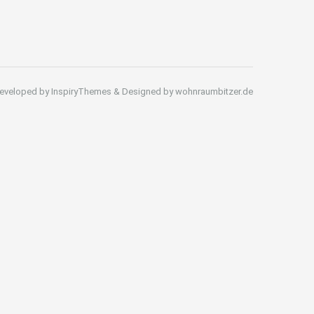
eveloped by InspiryThemes & Designed by wohnraumbitzer.de