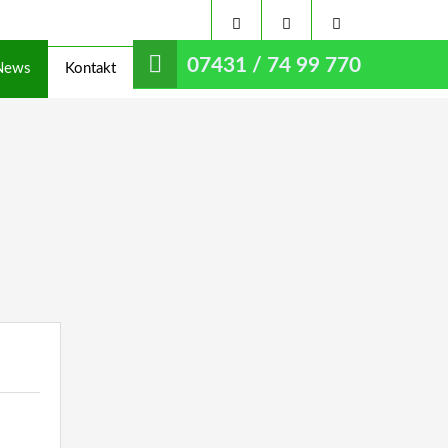
07431 / 74 99 770
News
Kontakt