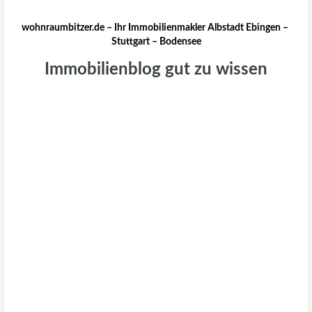
wohnraumbitzer.de – Ihr Immobilienmakler Albstadt Ebingen –
Stuttgart – Bodensee
Immobilienblog gut zu wissen
Immobilienblog gut zu
wissen
wohnraumbitzer
Immobilienmakler
Hausverwaltung Ebingen,
Stockach, Überlingen,
Meersburg, Bodman-
Ludwigshafen.Radolfzell,Stutt