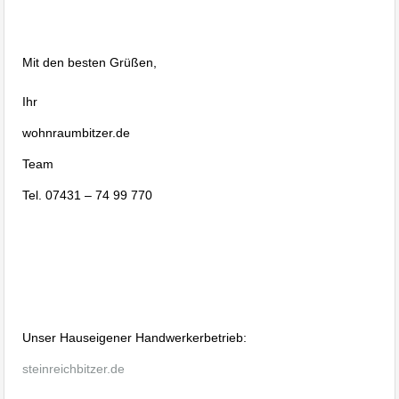
Albstadt, Immobilien Balingen
Mit den besten Grüßen,
Ihr
,
Kündigung eines Gewerbemietvertrages
wohnraumbitzer.de
Team
Kündigung eines Gewerbemietvertrages
Tel. 07431 – 74 99 770
Kündigung eines
Gewerbemietvertrages
Hausverwaltung Albstadt Ebingen, wohnraumbitzer
Hausverwaltung Ebingen. Bitzer Majk Ebingen
Hausverwaltung, WEG Verwaltung Bitzer Ebingen. Kapital
Unser Hauseigener Handwerkerbetrieb:
steinreichbitzer.de