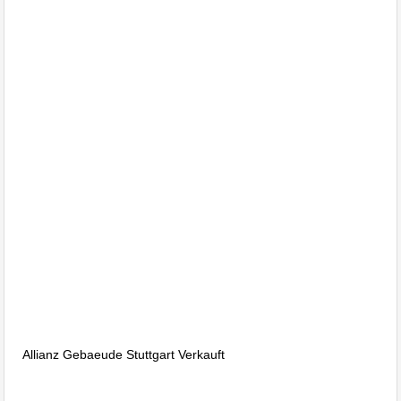
Immobilienmakler
Hausverwaltung Majk
Bitzer wohnraumbitzer.de,
Immobilien
Hausverwaltung Bitzer
Ebingen
Immobiliengutachten Ebingen, Immobilienbewertung Ebingen,
Verkehrswert von Immobilien Ebingen, Bewertung von
bebauten und unbebauten Grundstücken Albstadt Ebingen
Allianz Gebaeude Stuttgart Verkauft