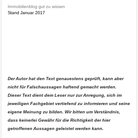
Kündigung eines Gewerbemietvertrages
Immobilienblog gut zu wissen
Stand Januar 2017
Bitzer Mike Maik Immobilien Albstadt,
Allianz Gebaeude
Stuttgart Verkauft
Immobilienblog worauf Vermieter achten sollten,Allianz
Gebaeude Stuttgart Verkauft
Hausverwaltung Albstadt Ebingen, Albstadt Immobilien Bitzer
wohnraumbitzer, Bitzer Majk Immobilien Ebingen, Wohnung
Haus Vermieten, Haus Wohnung Albstadt
Der Autor hat den Text genauestens geprüft, kann aber
nicht für Falschaussagen haftend gemacht werden.
Dieser Text dient dem Leser nur zur Anregung, sich im
jeweiligen Fachgebiet vertiefend zu informieren und seine
eigene Meinung zu bilden. Wir bitten um Verständnis,
dass keinerlei Gewähr für die Richtigkeit der hier
getroffenen Aussagen geleistet werden kann.
Immobilienmakler Überlingen