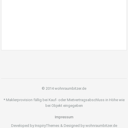
Immobiliengutachten Ebingen, Immobilienbewertung Ebingen,
Verkehrswert von Immobilien Ebingen, Bewertung von
bebauten und unbebauten Grundstücken Albstadt Ebingen
© 2014 wohnraumbitzer.de
* Maklerprovision fällig bei Kauf- oder Mietvertragsabschluss in Höhe wie
bei Objekt eingegeben
Impressum
Developed by InspiryThemes & Designed by wohnraumbitzer.de