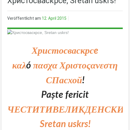
Христосваскрсe, Sretan uskrs!
Veröffentlicht am
12. April 2015
Христос
васкрс
e
καλ
πασχα
Χριστος
ανεστη
ó
С
Пасхой
!
Paște fericit
ЧЕСТИТИ
ВЕЛИКДЕНСКИ
Sretan uskrs!